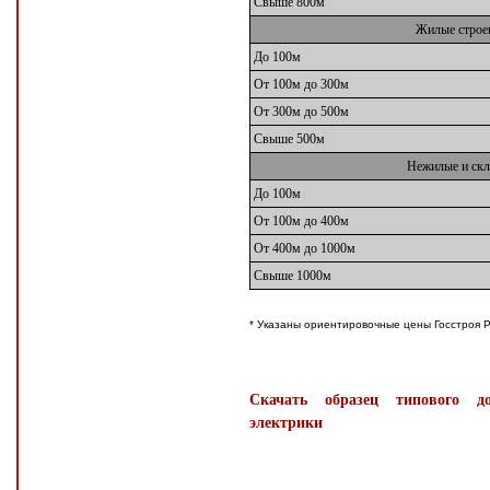
Свыше 800м
Жилые строе
До 100м
От 100м до 300м
От 300м до 500м
Свыше 500м
Нежилые и скл
До 100м
От 100м до 400м
От 400м до 1000м
Свыше 1000м
* Указаны ориентировочные цены Госстроя 
Скачать образец типового до
электрики