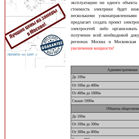
эксплуатацию ни одного объекта.
стоимость электрики будет ни
несколькими узконаправленными
предлагает создать проект электр
электросетей либо организоват
получение всей необходимой док
регионах Москва и Московская
увеличения мощности!
Административные 
До 100м
От 100м до 400м
От 400м до 1000м
Свыше 1000м
Объекты общественн
До 100м
От 100м до 300м
От 300м до 800м