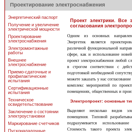
Проектирование электроснабжения
Энергетический паспорт
Проект электрики. Все 
Получение и увеличение
согласования электропро
электрической мощности
Одним из основных направлен
Проектирование
электроснабжения
Энергетик является проектиро
Электромонтажные
различной функциональной направ
работы
сфере, как и использование нове
Внешнее
проект электроснабжения любой с
электроснабжение
в строгом соответствии с дей
Приемо-сдаточные и
подготовкой необходимой сопутст
профилактические
можете заказать у нас согласование
испытания
комплекс мероприятий по проек
Сертификационные
помещениях, общественных и прои
испытания
Техническое
Электропроект: основные т
освидетельствование
Выделяют несколько видов эл
Заключение о состоянии
электроустановки
помещения. Типовой разрабатыва
Маркирование счетчиков
подразумевается использовани
Стоимость такого проекта эле
Пусконаладочные