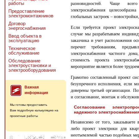
работы
разновидностей. Чаще всег
электроснабжения целесообразн
Предоставление
электромонтажников
глобальных застроек – новостройки
Договор
Если требуется проект электрос
энергоснабжения
случае мы разрабатываем индивид
Ввод объекта в
эксплуатацию
заказчика и учет расположения ос
перечит требованиям, предъ
Техническое
обслуживание
электроснабжения частного дома
стоимость проекта электросна
Обследование
электроустановки и
мероприятие является более трудое
электрооборудования
Грамотно составленный проект сис
безупречного исполнения, если м
Важная
доверены третьей организации. П
информация
и согласование, монтаж и обслужив
Мы готовы предоставить
Согласование электропр
Вам подробную калькуляцию на
надежного электроснабжени
проектные работы
Независимо от того, заказываете
либо проект электрики для кварт
неотъемлемой частью подобных мер