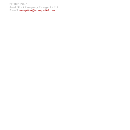
© 2006-2026
Joint Stock Company Energetik-LTD
E-mail:
reception@energetik-ltd.ru