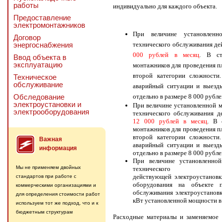
работы
индивидуально для каждого объекта.
Предоставление
электромонтажников
При величине установлен
Договор
энергоснабжения
технического обслуживания де
000 рублей в месяц
. В ст
Ввод объекта в
эксплуатацию
монтажников для проведения п
второй категории сложност
Техническое
обслуживание
аварийный ситуации и выезды
Обследование
отдельно в размере 8 000 рубле
электроустановки и
При величине установленной
электрооборудования
технического обслуживания д
12 000 рублей в месяц
. В 
монтажников для проведения п
второй категории сложност
Важная
аварийный ситуации и выезды
информация
отдельно в размере 8 000 рубле
При величине установленн
Мы не применяем двойных
техническо
действующей электроустановк
стандартов при работе с
оборудования на объекте п
коммерческими организациями и
обслуживания электроустановк
для определения стоимости работ
кВт установленной мощности в 
используем тот же подход, что и к
бюджетным структурам
Расходные материалы и заменяемое 