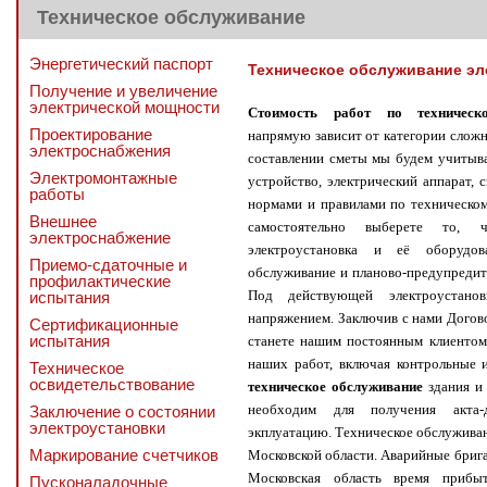
Техническое обслуживание
Энергетический паспорт
Техническое обслуживание эл
Получение и увеличение
электрической мощности
Стоимость работ по техническ
Проектирование
напрямую зависит от категории слож
электроснабжения
составлении сметы мы будем учитыва
Электромонтажные
устройство, электрический аппарат, 
работы
нормами и правилами по техническо
Внешнее
самостоятельно выберете то, 
электроснабжение
электроустановка и её оборудо
Приемо-сдаточные и
обслуживание и планово-предупредите
профилактические
Под действующей электроустанов
испытания
напряжением. Заключив с нами Догов
Сертификационные
испытания
станете нашим постоянным клиентом
наших работ, включая контрольные 
Техническое
освидетельствование
техническое обслуживание
здания и 
необходим для получения акта-
Заключение о состоянии
электроустановки
экплуатацию.
Техническое обслуживан
Маркирование счетчиков
Московской области. Аварийные брига
Московская область время прибыт
Пусконаладочные