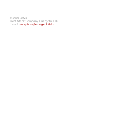
© 2006-2026
Joint Stock Company Energetik-LTD
E-mail:
reception@energetik-ltd.ru