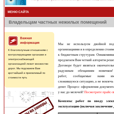
МЕНЮ САЙТА
Владельцам частных нежилых помещений
Важная
информация
Мы не используем двойной под
организациями и в определении стоим
К благополучным отношениям с
к бюджетным струтурам. Ознакомивш
контролирующими органами и
электроснабжающей
предлагаем Вам четкий алгоритм реше
организацией лежит множество
Договоре будет являться окончатель
дорог. Мы подскажем Вам
радужным обещаниям новичко
кротчайший и приемлимый по
работ, сообщаемые нами им
стоимости путь
сложившуюся ситуацию, а не вовлечь 
денег. Процесс оформления документ
у нас до мелочей!
Посмотрите прайс-л
Комплекс работ по вводу элек
эксплуатацию (включая заключение 