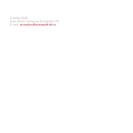
© 2006-2026
Joint Stock Company Energetik-LTD
E-mail:
reception@energetik-ltd.ru