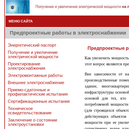
МЕНЮ САЙТА
Предпроектные работы в электроснабжении
Энергетический паспорт
Предпроектные р
Получение и увеличение
электрической мощности
Как увеличить мощность 
Проектирование
этот вопрос являются п
электроснабжения
Вне зависимости от на
Электромонтажные работы
производственные поме
Внешнее электроснабжение
здание, многоквартир
Приемо-сдаточные и
инфраструктуры основой 
профилактические испытания
основой для тех, кто 
Сертификационные испытания
потребляемой мощности
Техническое
(для строящихся объект
освидетельствование
действующих объектов 
Заключение о состоянии
мощности при ее увелич
электроустановки
существенно выше или