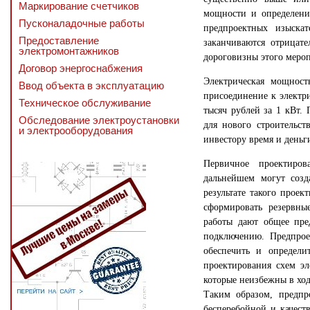
Маркирование счетчиков
мощности и определени
Пусконаладочные работы
предпроектных изыска
Предоставление
заканчиваются отрицат
электромонтажников
дороговизны этого меро
Договор энергоснабжения
Электрическая мощност
Ввод объекта в эксплуатацию
присоединение к электри
Техническое обслуживание
тысяч рублей за 1 кВт.
Обследование электроустановки
для нового строительст
и электрооборудования
инвестору время и деньг
Первичное проектиров
дальнейшем могут созда
результате такого прое
сформировать резервны
работы дают общее пре
подключению. Предпрое
обеспечить и определи
проектирования схем эл
которые неизбежны в хо
Таким образом, предпр
бесперебойной и качест