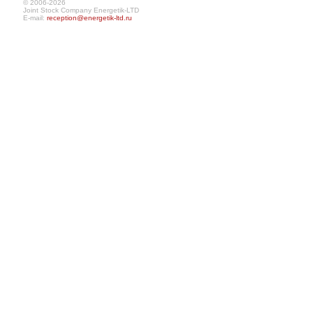
© 2006-2026
Joint Stock Company Energetik-LTD
E-mail:
reception@energetik-ltd.ru