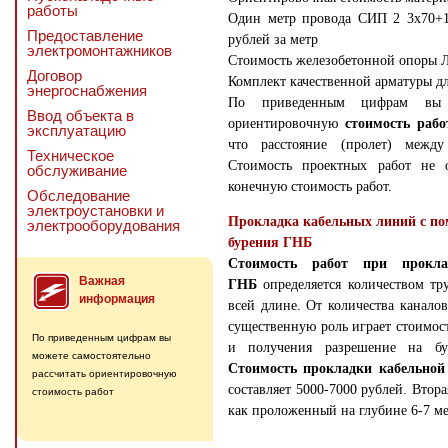
работы
Один метр провода СИП 2 3х70+1
Предоставление
рублей за метр
электромонтажников
Стоимость железобетонной опоры Л
Договор
Комплект качественной арматуры дл
энергоснабжения
По приведенным цифрам вы мо
Ввод объекта в
ориентировочную
стоимость раб
эксплуатацию
что расстояние (пролет) между
Техническое
Стоимость проектных работ не 
обслуживание
конечную стоимость работ.
Обследование
электроустановки и
Прокладка кабельных линий с п
электрооборудования
бурения ГНБ
Стоимость работ при прокл
Важная
ГНБ
определяется количеством т
информация
всей длине. От количества канало
существенную роль играет стоимос
По приведенным цифрам вы
и получения разрешение на бу
можете самостоятельно
Стоимость прокладки кабельной
рассчитать ориентировочную
составляет 5000-7000 рублей. Втора
стоимость работ
как проложенный на глубине 6-7 ме