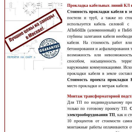
Прокладка кабельных линий КЛ в
Стоимость прокладки кабеля в з
постели и труб, а также из сто
используется кабель силовой с
АПвБбШв (алюминиевый) и ПвБбШ
глубины залегания кабеля необхо
кабеля. На стоимость работ вли
бетонирования и асфальтирования 
возможность или невозможност
способом, насыщенность терр
наружными коммуникациями. Исход
прокладки кабеля в земле состав
Стоимость проекта прокладки 
место прокладки и метраж кабеля
Монтаж трансформаторной подс
Для ТП по индивидуальному прое
только по готовому проекту ТП.
электрооборудования ТП
, как и с
10 процентов от стоимости самог
монтажные работы оплачиваются о