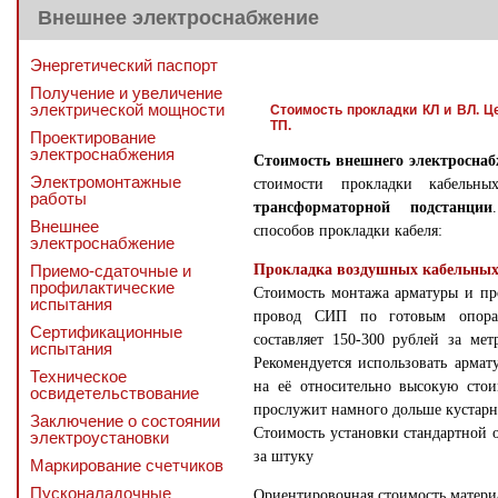
Внешнее электроснабжение
Энергетический паспорт
Получение и увеличение
электрической мощности
Стоимость прокладки КЛ и ВЛ. Ц
ТП.
Проектирование
электроснабжения
Стоимость внешнего электросна
Электромонтажные
стоимости прокладки кабел
работы
трансформаторной подстанции
Внешнее
способов прокладки кабеля:
электроснабжение
Приемо-сдаточные и
Прокладка воздушных кабельных
профилактические
Стоимость монтажа арматуры и пр
испытания
провод СИП по готовым опорам
Сертификационные
составляет 150-300 рублей за мет
испытания
Рекомендуется использовать армат
Техническое
на её относительно высокую сто
освидетельствование
прослужит намного дольше кустарн
Заключение о состоянии
Стоимость установки стандартной 
электроустановки
за штуку
Маркирование счетчиков
Пусконаладочные
Ориентировочная стоимость матери