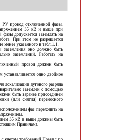
 РУ провод отключенной фазы.
напряжением 35 кВ и выше при
 фазы допускается заземлять на
абота. При этом не разрешается
е менее указанного в табл.1.1.
 заземления оно должно быть
льно заземлений. Работать на
люченный провод должен быть
 устанавливается одно двойное
я локализации дугового разряда
дварительно заземлен с помощью
олжен быть заранее присоединен
овки (или снятия) переносного
сположением фаз переходить на
апряжением.
ием 35 кВ и выше должны быть
астоящим Правилам).
 с учетом требований Правил по