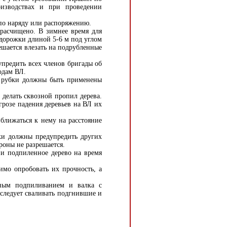
оизводствах и при проведении
по наряду или распоряжению.
расчищено. В зимнее время для
 дорожки длиной 5-6 м под углом
ешается влезать на подрубленные
предить всех членов бригады об
одам ВЛ.
 рубки должны быть применены
делать сквозной пропил дерева.
грозе падения деревьев на ВЛ их
ближаться к нему на расстояние
и должны предупредить других
роны не разрешается.
и подпиленное дерево на время
мо опробовать их прочность, а
ым подпиливанием и валка с
 следует сваливать подгнившие и