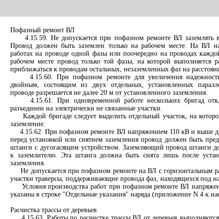
Пофазный ремонт ВЛ
4.15.59. Не допускается при пофазном ремонте ВЛ заземлять в
Провод должен быть заземлен только на рабочем месте. На ВЛ 
работах на проводе одной фазы или поочередно на проводах каждой
рабочем месте провод только той фазы, на которой выполняется р
приближаться к проводам остальных, незаземленных фаз на расстояни
4.15.60. При пофазном ремонте для увеличения надежности
двойным, состоящим из двух отдельных, установленных паралле
проводе разрешается не далее 20 м от установленного заземления.
4.15.61. При одновременной работе нескольких бригад отк
разъединен на электрически не связанные участки.
Каждой бригаде следует выделить отдельный участок, на котором
заземление.
4.15.62. При пофазном ремонте ВЛ напряжением 110 кВ и выше дл
перед установкой или снятием заземления провод должен быть пре
штанги с дугогасящим устройством. Заземляющий провод штанги д
к заземлителю. Эта штанга должна быть снята лишь после устан
заземления.
Не допускается при пофазном ремонте на ВЛ с горизонтальным ра
участки траверсы, поддерживающие провода фаз, находящихся под н
Условия производства работ при пофазном ремонте ВЛ напряжен
указаны в строке "Отдельные указания" наряда (приложение N 4 к н
Расчистка трассы от деревьев
4.15.63. Работы по расчистке трассы ВЛ от деревьев выполняются