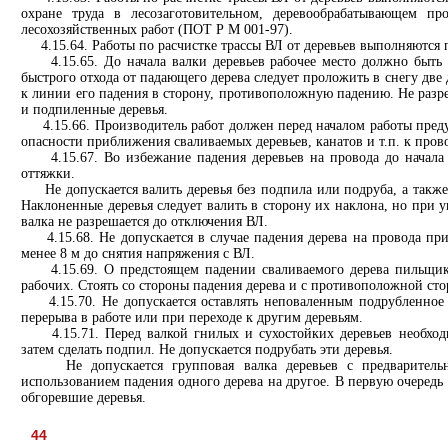
охране труда в лесозаготовительном, деревообрабатывающем пр
лесохозяйственных работ (ПОТ Р М 001-97).
4.15.64. Работы по расчистке трассы ВЛ от деревьев выполняются 
4.15.65. До начала валки деревьев рабочее место должно быть 
быстрого отхода от падающего дерева следует проложить в снегу две
к линии его падения в сторону, противоположную падению. Не разр
и подпиленные деревья.
4.15.66. Производитель работ должен перед началом работы преду
опасности приближения сваливаемых деревьев, канатов и т.п. к пров
4.15.67. Во избежание падения деревьев на провода до начала
оттяжки.
Не допускается валить деревья без подпила или подруба, а также 
Наклоненные деревья следует валить в сторону их наклона, но при у
валка не разрешается до отключения ВЛ.
4.15.68. Не допускается в случае падения дерева на провода при
менее 8 м до снятия напряжения с ВЛ.
4.15.69. О предстоящем падении сваливаемого дерева пильщик
рабочих. Стоять со стороны падения дерева и с противоположной сто
4.15.70. Не допускается оставлять неповаленным подрубленное 
перерыва в работе или при переходе к другим деревьям.
4.15.71. Перед валкой гнилых и сухостойких деревьев необходи
затем сделать подпил. Не допускается подрубать эти деревья.
Не допускается групповая валка деревьев с предварительн
использованием падения одного дерева на другое. В первую очередь
обгоревшие деревья.
44