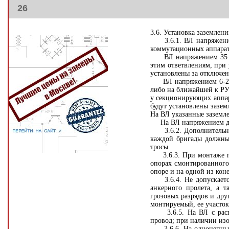
26
3.6. Установка заземлен
3.6.1. ВЛ напряжение
коммутационных аппарато
ВЛ напряжением 35 кВ 
этим ответвлениям, при 
установлены за отключе
ВЛ напряжением 6-20 к
либо на ближайшей к РУ
у секционирующих аппара
будут установлены зазе
На ВЛ указанные заземле
На ВЛ напряжением до 1
3.6.2. Дополнительно к
каждой бригады должны 
тросы.
3.6.3. При монтаже про
опорах смонтированного
опоре и на одной из ко
3.6.4. Не допускается 
анкерного пролета, а 
грозовых разрядов и дру
монтируемый, ее участок
3.6.5. На ВЛ с расщеп
провод; при наличии изо
3.6.6. На одноцепных В