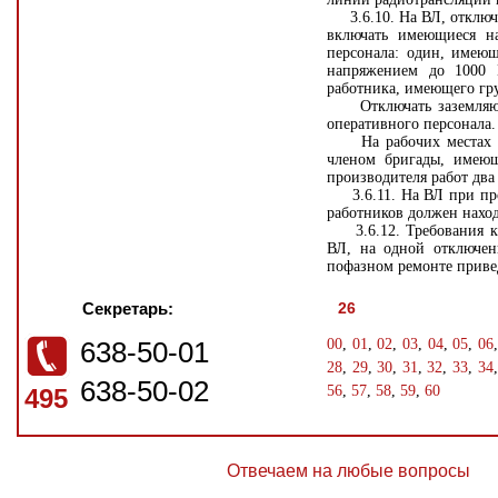
3.6.10. На ВЛ, отключен
включать имеющиеся н
персонала: один, имею
напряжением до 1000 В
работника, имеющего гру
Отключать заземляющие
оперативного персонала.
На рабочих местах на 
членом бригады, имеющ
производителя работ два
3.6.11. На ВЛ при пров
работников должен наход
3.6.12. Требования к у
ВЛ, на одной отключе
пофазном ремонте привед
Секретарь:
26
638-50-01
00
,
01
,
02
,
03
,
04
,
05
,
06
28
,
29
,
30
,
31
,
32
,
33
,
34
638-50-02
56
,
57
,
58
,
59
,
60
495
Отвечаем на любые вопросы