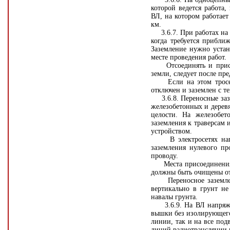
которой ведется работа,
ВЛ, на котором работает
км.
3.6.7. При работах на 
когда требуется прибли
Заземление нужно устан
месте проведения работ.
Отсоединять и присоед
земли, следует после пре
Если на этом тросе пр
отключен и заземлен с т
3.6.8. Переносные зазем
железобетонных и дерев
целости. На железобе
заземления к траверсам
устройством.
В электросетях напря
заземления нулевого пр
проводу.
Места присоединения п
должны быть очищены от
Переносное заземлени
вертикально в грунт не
навалы грунта.
3.6.9. На ВЛ напряжен
вышки без изолирующего
линии, так и на все под
линий радиотрансляции 