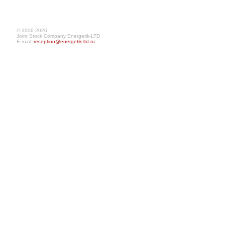
© 2006-2026
Joint Stock Company Energetik-LTD
E-mail:
reception@energetik-ltd.ru