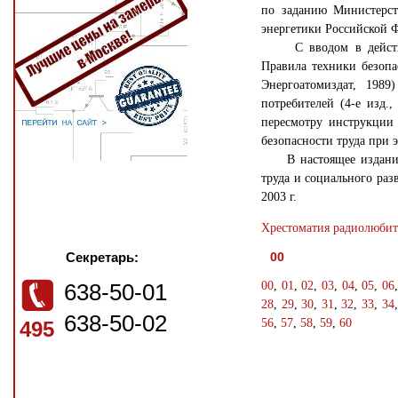
по заданию Министерст
энергетики Российской 
С вводом в действие 
Правила техники безопас
Энергоатомиздат, 1989
потребителей (4-е изд.,
пересмотру инструкции
безопасности труда при
В настоящее издание 
труда и социального ра
2003 г.
Хрестоматия радиолюбите
Секретарь:
00
638-50-01
00
,
01
,
02
,
03
,
04
,
05
,
06
28
,
29
,
30
,
31
,
32
,
33
,
34
638-50-02
56
,
57
,
58
,
59
,
60
495