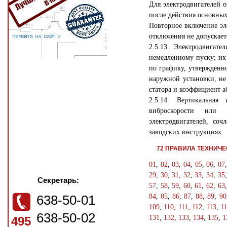
Для электродвигателей 
после действия основных
Повторное включение эл
отключения не допускает
2.5.13. Электродвигат
немедленному пуску; их
по графику, утвержденн
наружной установки, не
статора и коэффициент а
2.5.14. Вертикальная
виброскорости или 
электродвигателей, со
заводских инструкциях.
72 ПРАВИЛА ТЕХНИЧ
01
,
02
,
03
,
04
,
05
,
06
,
07
29
,
30
,
31
,
32
,
33
,
34
,
35
Секретарь:
57
,
58
,
59
,
60
,
61
,
62
,
63
638-50-01
84
,
85
,
86
,
87
,
88
,
89
,
90
109
,
110
,
111
,
112
,
113
,
1
638-50-02
131
,
132
,
133
,
134
,
135
,
1
495