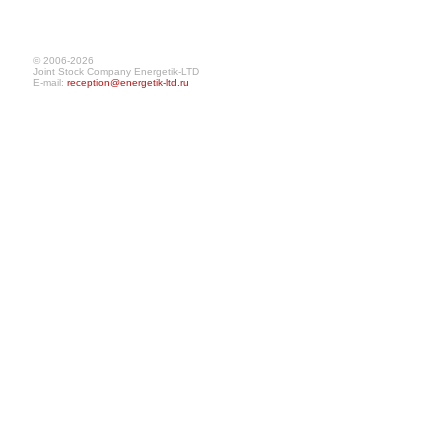
© 2006-2026
Joint Stock Company Energetik-LTD
E-mail:
reception@energetik-ltd.ru