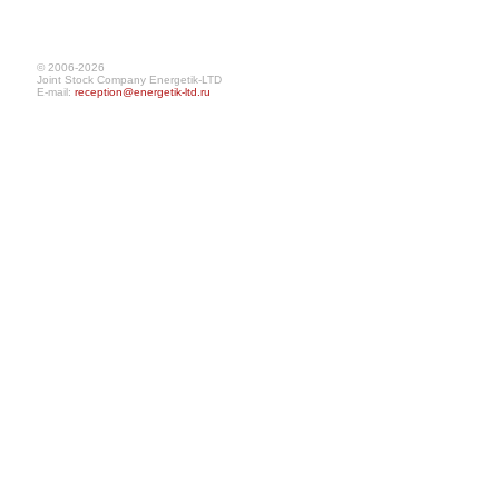
© 2006-2026
Joint Stock Company Energetik-LTD
E-mail:
reception@energetik-ltd.ru