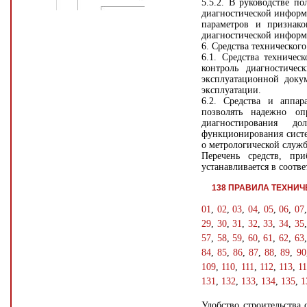
5.5.2. В руководстве п
диагностической информ
параметров и признак
диагностической информ
6. Средства техническог
6.1. Средства техничес
контроль диагностичес
эксплуатационной доку
эксплуатации.
6.2. Средства и аппар
позволять надежно оп
диагностирования д
функционирования систе
о метрологической служб
Перечень средств, при
устанавливается в соотв
138 ПРАВИЛА ТЕХНИ
01
,
02
,
03
,
04
,
05
,
06
,
07
29
,
30
,
31
,
32
,
33
,
34
,
35
57
,
58
,
59
,
60
,
61
,
62
,
63
84
,
85
,
86
,
87
,
88
,
89
,
90
109
,
110
,
111
,
112
,
113
,
1
131
,
132
,
133
,
134
,
135
,
1
Удобство строительства