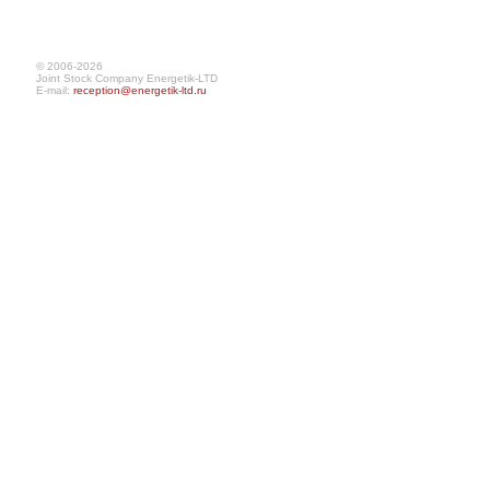
© 2006-2026
Joint Stock Company Energetik-LTD
E-mail:
reception@energetik-ltd.ru