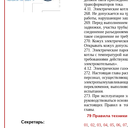
трансформаторов тока.
4.11. Электрические кот
268. Не допускается на 
работы, нарушающие защ
269. Перед выполнением 
задвижки, участка трубы
соединение разъединяемы
такое соединение не треб
270. Кожух электрическо
Открывать кожух допуска
271. Электрические пар
котлы с температурой на
требованиями действующ
электрокотельных».
4.12. Электрические газ
272. Настоящая глава ра
персонал, осуществляющ
электропылеулавливающи
переключения, выполняю
испытания.
273. При эксплуатации э
руководствоваться осно
настоящих Правил в то
главы.
79 Правила техники
Секретарь:
01
,
02
,
03
,
04
,
05
,
06
,
07