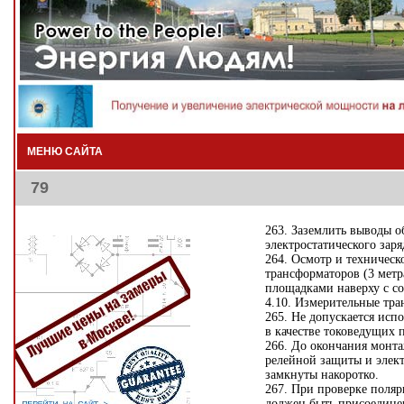
МЕНЮ САЙТА
79
263. Заземлить выводы о
электростатического зар
264. Осмотр и техничес
трансформаторов (3 метр
площадками наверху с с
4.10. Измерительные тра
265. Не допускается исп
в качестве токоведущих 
266. До окончания монт
релейной защиты и элек
замкнуты накоротко.
267. При проверке поля
должен быть присоедине