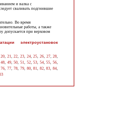
иванием и валка с
 следует сваливать подгнившие
ательно. Во время
ановительные работы, а также
ру допускается при верховом
тации электроустановок
,
20
,
21
,
22
,
23
,
24
,
25
,
26
,
27
,
28
,
,
48
,
49
,
50
,
51
,
52
,
53
,
54
,
55
,
56
,
,
76
,
77
,
78
,
79
,
80
,
81
,
82
,
83
,
84
,
03