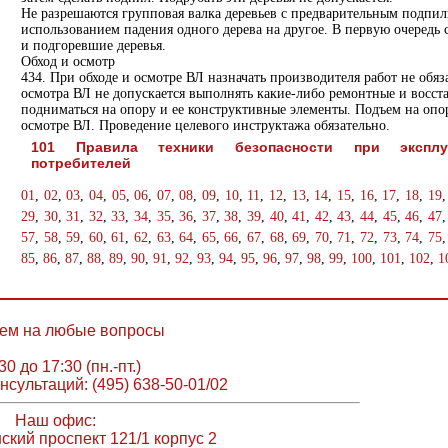
Не разрешаются групповая валка деревьев с предварительным подпил
использованием падения одного дерева на другое. В первую очередь
и подгоревшие деревья.
Обход и осмотр
434. При обходе и осмотре ВЛ назначать производителя работ не обяз
осмотра ВЛ не допускается выполнять какие-либо ремонтные и восст
подниматься на опору и ее конструктивные элементы. Подъем на опо
осмотре ВЛ. Проведение целевого инструктажа обязательно.
101 Правила техники безопасности при эксплуа
потребителей
01
,
02
,
03
,
04
,
05
,
06
,
07
,
08
,
09
,
10
,
11
,
12
,
13
,
14
,
15
,
16
,
17
,
18
,
19
29
,
30
,
31
,
32
,
33
,
34
,
35
,
36
,
37
,
38
,
39
,
40
,
41
,
42
,
43
,
44
,
45
,
46
,
47
57
,
58
,
59
,
60
,
61
,
62
,
63
,
64
,
65
,
66
,
67
,
68
,
69
,
70
,
71
,
72
,
73
,
74
,
75
85
,
86
,
87
,
88
,
89
,
90
,
91
,
92
,
93
,
94
,
95
,
96
,
97
,
98
,
99
,
100
,
101
,
102
,
1
ем на любые вопросы
30 до 17:30 (пн.-пт.)
нсультаций: (495) 638-50-01/02
Наш офис:
ский проспект 121/1 корпус 2