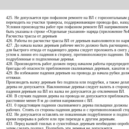
425. Не допускается при пофазном ремонте на ВЛ с горизонтальным
переходить на участки траверсы, поддерживающие провода фаз, нах
Условия производства работ при пофазном ремонте ВЛ напряжением
быть указаны в строке «Отдельные указания» наряда (приложение №4
Расчистка трассы от деревьев
426. Работы по расчистке трассы ВЛ от деревьев выполняются по наря
427. До начала валки деревьев рабочее место должно быть расчищено
для быстрого отхода от падающего дерева следует проложить в снегу
углом к линии его падения в сторону, противоположную падению. Не
подрубленные и подпиленные деревья.
428. Производитель работ должен перед началом работы предупредит
бригады об опасности приближения сваливаемых деревьев, канатов и 
429. Во избежание падения деревьев на провода до начала рубки до
оттяжки.
Производить валку деревьев без подпила или подрубки, а также дела
дерева не допускается. Наклоненные деревья следует валить в сторон
падения деревьев на ВЛ их валка не допускается до отключения ВЛ.
430. В случаях падения дерева на провода не допускается приближать
расстояние менее 8 м до снятия напряжения с ВЛ.
431. 0 предстоящем падении сваливаемого дерева пильщики должны 
рабочих. Стоять со стороны падения дерева и с противоположной сто
432. Не допускается оставлять не поваленным подрубленное и подпи
время перерыва в работе или при переходе к другим деревьям.
433. Перед валкой гнилых и сухостойных деревьев необходимо опробо
затем сделать подпил. Подрубать эти деревья не допускается.