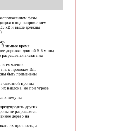
 расположением фазы
одящихся под напряжением.
 35 кВ и выше должны
).
ду.
, В зимнее время
 две дорожки длиной 5-6 м под
 разрешается влезать на
ь всех членов
т.п. к проводам ВЛ.
лжны быть применены
ть сквозной пропил
у их наклона, но при угрозе
ся к нему на
предупредить других
роны не разрешается.
ленное дерево на
вать их прочность, а