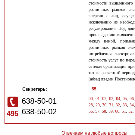
стоимости выявленного
розничных рынков элек
энергии с лиц, осущес
исключению из необход
регулирования. Под доп
произведению выявленно
между ценой, примен
розничных рынков элек
потребления электрич
стоимость услуг по пере
сетевая организация пр
тот же расчетный период
(абзац введен Постановл
Секретарь:
55
638-50-01
00
,
01
,
02
,
03
,
04
,
05
,
06
28
,
29
,
30
,
31
,
32
,
33
,
34
638-50-02
56
,
57
,
58
,
59
,
60
,
51
,
52
,
495
Отвечаем на любые вопросы