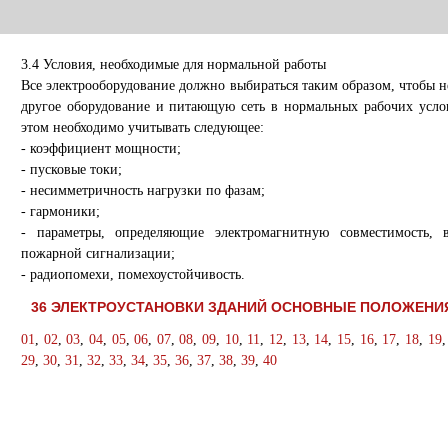
3.4 Условия, необходимые для нормальной работы
Все электрооборудование должно выбираться таким образом, чтобы н
другое оборудование и питающую сеть в нормальных рабочих усло
этом необходимо учитывать следующее:
- коэффициент мощности;
- пусковые токи;
- несимметричность нагрузки по фазам;
- гармоники;
- параметры, определяющие электромагнитную совместимость, в
пожарной сигнализации;
- радиопомехи, помехоустойчивость.
36 ЭЛЕКТРОУСТАНОВКИ ЗДАНИЙ ОСНОВНЫЕ ПОЛОЖЕНИ
01
,
02
,
03
,
04
,
05
,
06
,
07
,
08
,
09
,
10
,
11
,
12
,
13
,
14
,
15
,
16
,
17
,
18
,
19
29
,
30
,
31
,
32
,
33
,
34
,
35
,
36
,
37
,
38
,
39
,
40