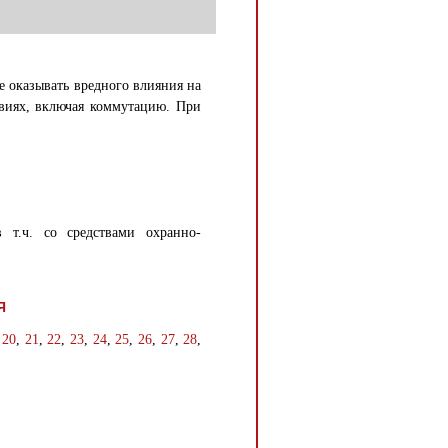
е оказывать вредного влияния на
виях, включая коммутацию. При
 т.ч. со средствами охранно-
Я
,
20
,
21
,
22
,
23
,
24
,
25
,
26
,
27
,
28
,