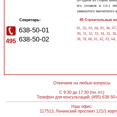
по одной из сторон шин
его сплавов и т.п.) л
замкнутого магнитного к
Секретарь:
45 Строительные н
638-50-01
01
,
02
,
03
,
04
,
05
,
06
,
07
30
,
31
,
32
,
33
,
34
,
35
,
36
638-50-02
58
,
59
,
60
,
61
,
62
,
63
,
64
,
495
Отвечаем на любые вопросы
С 9:30 до 17:30 (пн.-пт.)
Телефон для консультаций: (495) 638-50-
Наш офис:
117513, Ленинский проспект 121/1 корп