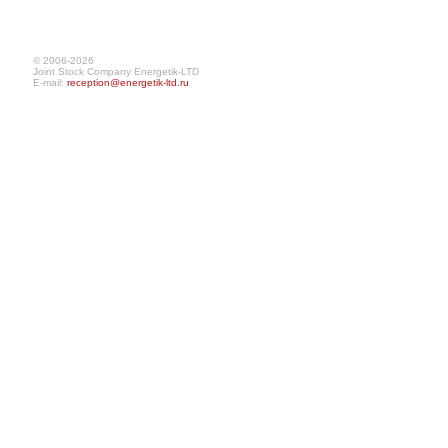
© 2006-2026
Joint Stock Company Energetik-LTD
E-mail:
reception@energetik-ltd.ru