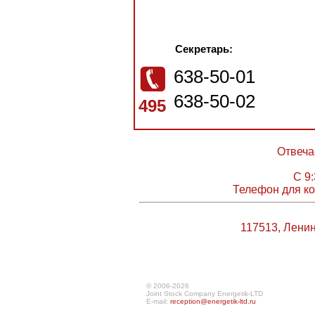
Секретарь:
638-50-01
638-50-02
495
Отвеча
С 9:
Телефон для ко
117513, Ленин
© 2006-2026
Joint Stock Company Energetik-LTD
E-mail:
reception@energetik-ltd.ru