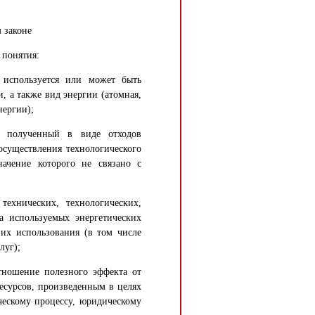
 законе
 понятия:
о используется или может быть
, а также вид энергии (атомная,
нергии);
с, полученный в виде отходов
осуществления технологического
начение которого не связано с
технических, технологических,
 используемых энергетических
 их использования (в том числе
луг);
отношение полезного эффекта от
ресурсов, произведенным в целях
ческому процессу, юридическому