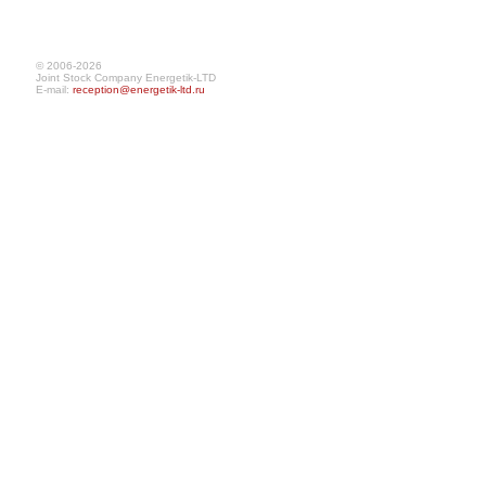
© 2006-2026
Joint Stock Company Energetik-LTD
E-mail:
reception@energetik-ltd.ru