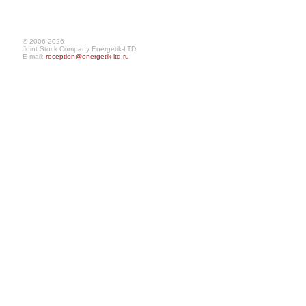
© 2006-2026
Joint Stock Company Energetik-LTD
E-mail:
reception@energetik-ltd.ru