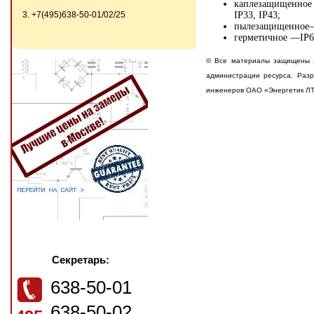
каплезащищенное —
3. +7(495)638-50-01/02/25
IP33, IP43;
пылезащищенное—IP
герметичное —IP60,
© Все материалы защищены з
администрации ресурса. Разр
инженеров ОАО «Энергетик Л
Секретарь:
638-50-01
638-50-02