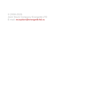
© 2006-2026
Joint Stock Company Energetik-LTD
E-mail:
reception@energetik-ltd.ru