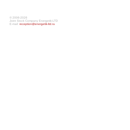
© 2006-2026
Joint Stock Company Energetik-LTD
E-mail:
reception@energetik-ltd.ru