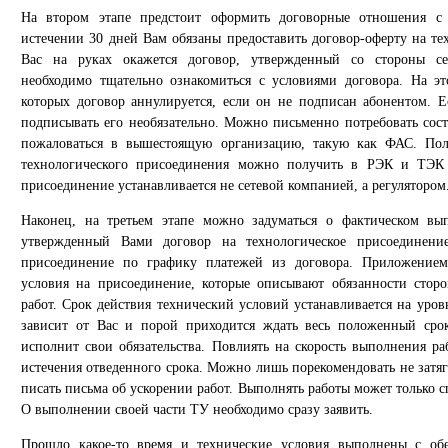
На втором этапе предстоит оформить договорные отношения с 
истечении 30 дней Вам обязаны предоставить договор-оферту на те
Вас на руках окажется договор, утвержденный со стороны се
необходимо тщательно ознакомиться с условиями договора. На эт
которых договор аннулируется, если он не подписан абонентом. Е
подписывать его необязательно. Можно письменно потребовать сост
пожаловаться в вышестоящую организацию, такую как ФАС. По
технологического присоединения можно получить в РЭК и ТЭК
присоединение устанавливается не сетевой компанией, а регулятором
Наконец, на третьем этапе можно задуматься о фактическом вы
утвержденный Вами договор на технологическое присоединени
присоединение по графику платежей из договора. Приложением
условия на присоединение, которые описывают обязанности сто
работ. Срок действия технический условий устанавливается на уров
зависит от Вас и порой приходится ждать весь положенный срок
исполнит свои обязательства. Повлиять на скорость выполнения р
истечения отведенного срока. Можно лишь порекомендовать не затя
писать письма об ускорении работ. Выполнять работы может только 
О выполнении своей части ТУ необходимо сразу заявить.
Прошло какое-то время и технические условия выполнены с об