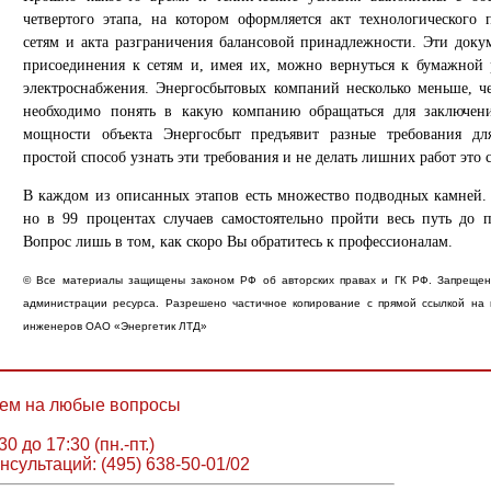
четвертого этапа, на котором оформляется акт технологического
сетям и акта разграничения балансовой принадлежности. Эти док
присоединения к сетям и, имея их, можно вернуться к бумажной 
электроснабжения. Энергосбытовых компаний несколько меньше, че
необходимо понять в какую компанию обращаться для заключени
мощности объекта Энергосбыт предъявит разные требования дл
простой способ узнать эти требования и не делать лишних работ это 
В каждом из описанных этапов есть множество подводных камней.
но в 99 процентах случаев самостоятельно пройти весь путь до 
Вопрос лишь в том, как скоро Вы обратитесь к профессионалам.
© Все материалы защищены законом РФ об авторских правах и ГК РФ. Запрещен
администрации ресурса. Разрешено частичное копирование с прямой ссылкой на п
инженеров ОАО «Энергетик ЛТД»
ем на любые вопросы
30 до 17:30 (пн.-пт.)
нсультаций: (495) 638-50-01/02