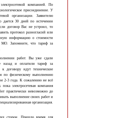
электросетевой компанией. По
хнологическое присоединение. У
тевой организации. Заявителю
о дается 30 дней по истечении
сли договор Вас не устроил, то
авить протокол разногласий или
лную информацию о стоимости
 МО. Запомните, что тариф за
.
полнении работ. Вы уже сдали
е назад и оплатили тариф за
 к договору идут технические
рон по физическому выполнению
не 2-3 года. К сожалению не всё
 пока электросетевая компания
абот практически невозможно до
гивать выполнение своих работ и
специализированная организация.
еих сторон. Пришло время для