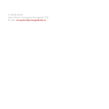
© 2006-2026
Joint Stock Company Energetik-LTD
E-mail:
reception@energetik-ltd.ru