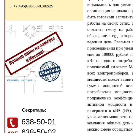
возможность для увели
3. +7(495)638-50-01/02/25
организация и никакие 
быть готовыми заплатить
работы на своих сетях,
оплатить смету на ра
обращение в суд, котор
ведении дела. Реальная
присоединения при увел
еще до 100000 рублей 
кВт на одного потреби
получаемый киловатт. Мо
всех электроприборов,
мощности
может выявит
суммы мощностей всег
потребляемая мощност
поправочных коэффици
активной мощности и 
Секретарь:
измеряется в кВА (ВА),
увеличения мощности над
638-50-01
компания обязана дать
можно смело обращаться 
638-50-02