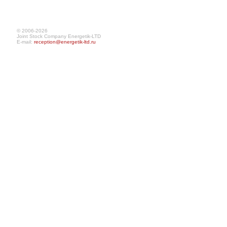
© 2006-2026
Joint Stock Company Energetik-LTD
E-mail:
reception@energetik-ltd.ru