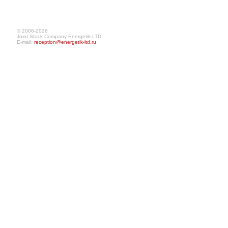
© 2006-2026
Joint Stock Company Energetik-LTD
E-mail:
reception@energetik-ltd.ru