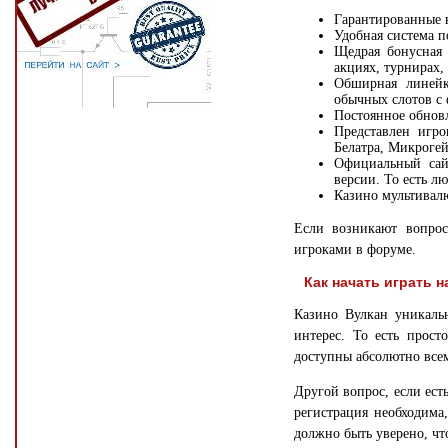
Гарантированные 
Удобная система п
Щедрая бонусная 
акциях, турнирах,
Обширная линейк
обычных слотов с 
Постоянное обнов
Представлен игр
Белатра, Микроге
Официальный сай
версии. То есть л
Казино мультивал
Если возникают вопро
игроками в форуме.
Как начать играть н
Казино Вулкан уникальн
интерес. То есть прост
доступны абсолютно все
Другой вопрос, если ест
регистрация необходима,
должно быть уверено, чт