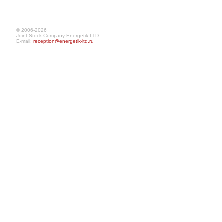
© 2006-2026
Joint Stock Company Energetik-LTD
E-mail:
reception@energetik-ltd.ru