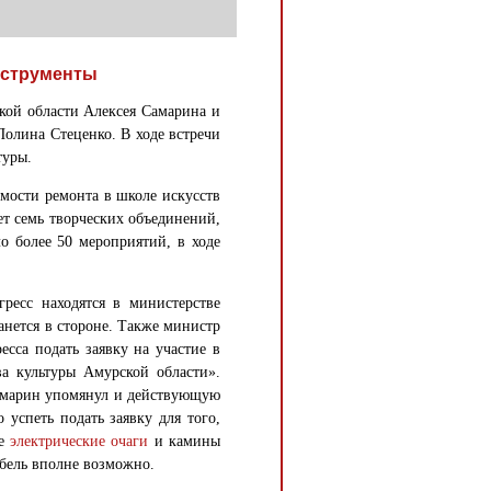
нструменты
кой области Алексея Самарина и
олина Стеценко. В ходе встречи
туры.
мости ремонта в школе искусств
ет семь творческих объединений,
ло более 50 мероприятий, в ходе
ресс находятся в министерстве
анется в стороне. Также министр
сса подать заявку на участие в
ва культуры Амурской области».
Самарин упомянул и действующую
успеть подать заявку для того,
ые
электрические очаги
и камины
ебель вполне возможно.