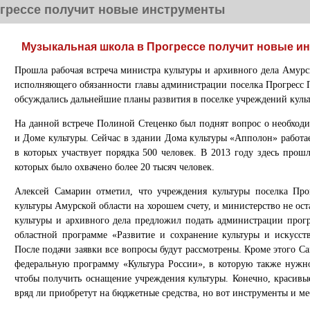
грессе получит новые инструменты
Музыкальная школа в Прогрессе получит новые и
Прошла рабочая встреча министра культуры и архивного дела Амурс
исполняющего обязанности главы администрации поселка Прогресс П
обсуждались дальнейшие планы развития в поселке учреждений куль
На данной встрече Полиной Стеценко был поднят вопрос о необходи
и Доме культуры. Сейчас в здании Дома культуры «Апполон» работа
в которых участвует порядка 500 человек. В 2013 году здесь прош
которых было охвачено более 20 тысяч человек.
Алексей Самарин отметил, что учреждения культуры поселка Прог
культуры Амурской области на хорошем счету, и министерство не ост
культуры и архивного дела предложил подать администрации прогре
областной программе «Развитие и сохранение культуры и искусст
После подачи заявки все вопросы будут рассмотрены. Кроме этого 
федеральную программу «Культура России», в которую также нужно 
чтобы получить оснащение учреждения культуры. Конечно, красив
вряд ли приобретут на бюджетные средства, но вот инструменты и м