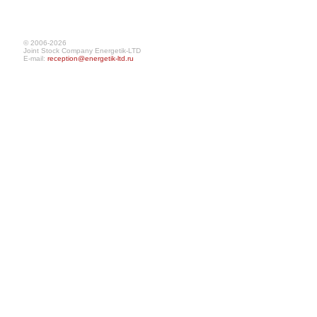
© 2006-2026
Joint Stock Company Energetik-LTD
E-mail:
reception@energetik-ltd.ru