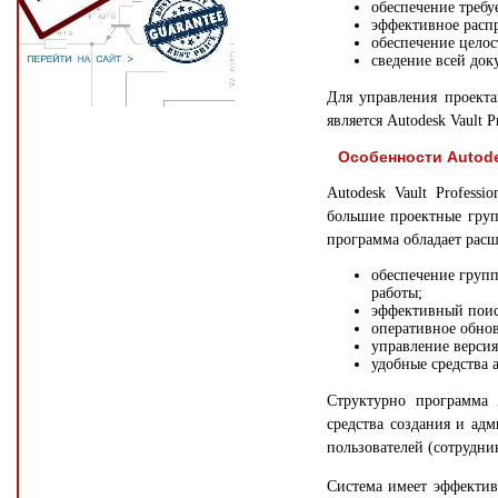
обеспечение требу
эффективное расп
обеспечение целос
сведение всей док
Для управления проект
является Autodesk Vault Pr
Особенности Autodes
Autodesk Vault Profess
большие проектные груп
программа обладает рас
обеспечение груп
работы;
эффективный поис
оперативное обнов
управление версия
удобные средства
Структурно программа
средства создания и ад
пользователей (сотрудни
Система имеет эффектив