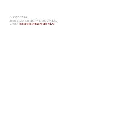
© 2006-2026
Joint Stock Company Energetik-LTD
E-mail:
reception@energetik-ltd.ru