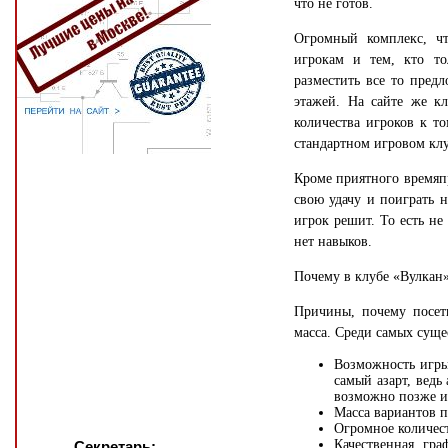
что не готов.
Огромный комплекс, чт
игрокам и тем, кто то
разместить все то пред
этажей. На сайте же к
количества игроков к т
стандартном игровом клу
Кроме приятного времяп
свою удачу и поиграть н
игрок решит. То есть не
нет навыков.
Почему в клубе «Вулкан»
Причины, почему посет
масса. Среди самых суще
Возможность игры 
самый азарт, ведь
возможно позже иг
Масса вариантов п
Огромное количес
Качественная гр
Секретарь: