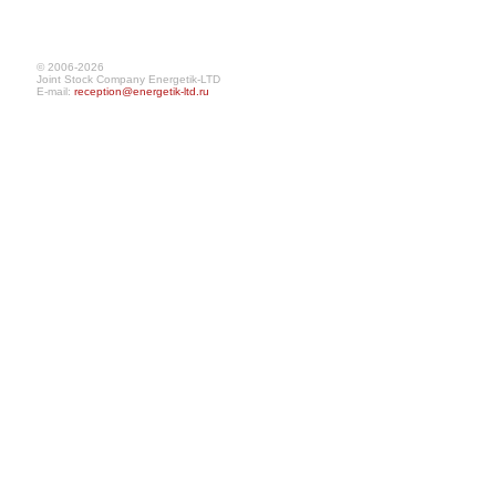
© 2006-2026
Joint Stock Company Energetik-LTD
E-mail:
reception@energetik-ltd.ru