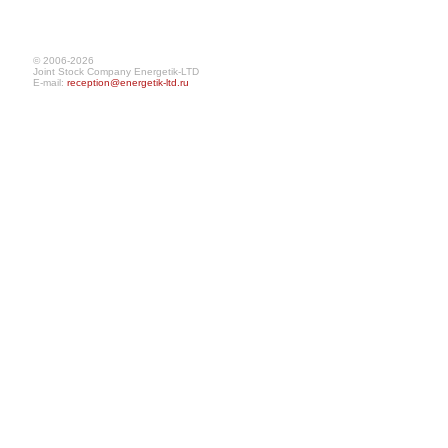
© 2006-2026
Joint Stock Company Energetik-LTD
E-mail:
reception@energetik-ltd.ru