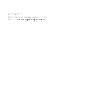
© 2006-2026
Joint Stock Company Energetik-LTD
E-mail:
reception@energetik-ltd.ru