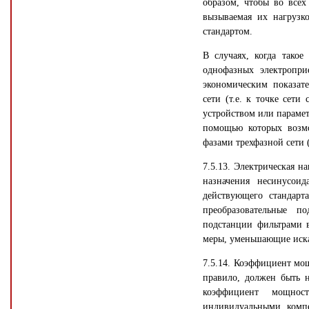
образом, чтобы во все
вызываемая их нагрузк
стандартом.
В случаях, когда тако
однофазных электропри
экономическим показат
сети (т.е. к точке сет
устройством или парамет
помощью которых возмо
фазами трехфазной сети 
7.5.13. Электрическая н
назначения несинусоид
действующего стандарт
преобразовательные п
подстанции фильтрами 
меры, уменьшающие иска
7.5.14. Коэффициент мо
правило, должен быть 
коэффициент мощнос
индивидуальными комп