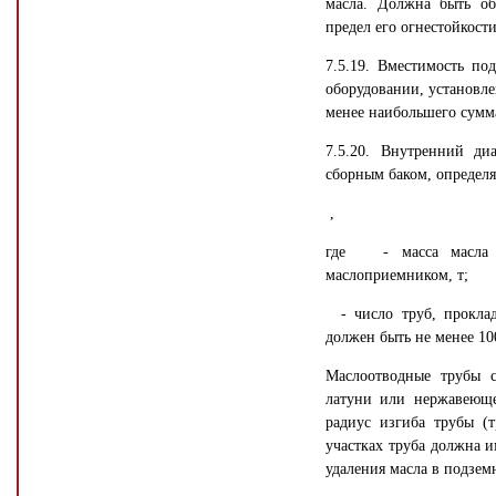
масла. Должна быть об
предел его огнестойкости
7.5.19. Вместимость по
оборудовании, установле
менее наибольшего сумма
7.5.20. Внутренний д
сборным баком, определя
,
где - масса масла в
маслоприемником, т;
- число труб, проклад
должен быть не менее 10
Маслоотводные трубы 
латуни или нержавеюще
радиус изгиба трубы (
участках труба должна и
удаления масла в подзем