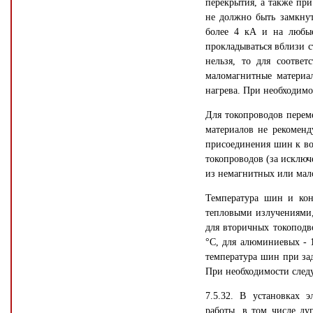
перекрытия, а также при
не должно быть замкну
более 4 кА и на любые
прокладываться вблизи с
нельзя, то для соотве
маломагнитные материа
нагрева. При необходимо
Для токопроводов перем
материалов не рекоменду
присоединения шин к во
токопроводов (за исключ
из немагнитных или мал
Температура шин и кон
тепловыми излучениями,
для вторичных токоподв
°С, для алюминиевых - 
температура шин при зад
При необходимости след
7.5.32. В установках 
работы, в том числе ду