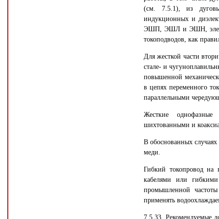
(см. 7.5.1), из дуго
индукционных и диэлект
ЭШП, ЭШЛ и ЭШН, элект
токоподводов, как прав
Для жесткой части втори
стале- и чугуноплавильн
повышенной механическо
в цепях переменного то
параллельными чередующ
Жесткие однофазные 
шихтованными и коакси
В обоснованных случаях 
меди.
Гибкий токопровод на 
кабелями или гибкими
промышленной частоты
применять водоохлаждае
7.5.33. Рекомендуемые 