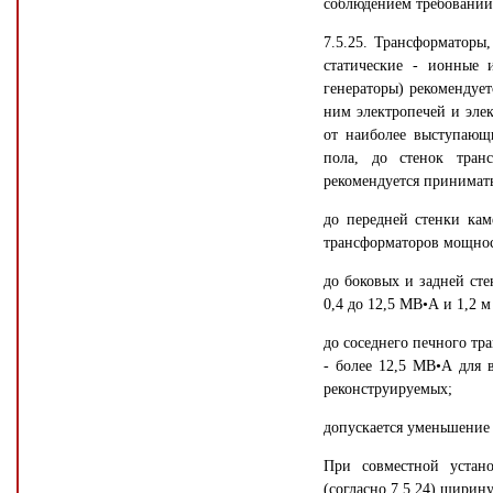
соблюдением требований 
7.5.25. Трансформаторы,
статические - ионные 
генераторы) рекомендуе
ним электропечей и элек
от наиболее выступающи
пола, до стенок тран
рекомендуется принимат
до передней стенки кам
трансформаторов мощност
до боковых и задней сте
0,4 до 12,5 МВ•А и 1,2 м
до соседнего печного тр
- более 12,5 МВ•А для 
реконструируемых;
допускается уменьшение 
При совместной устан
(согласно 7.5.24) ширин