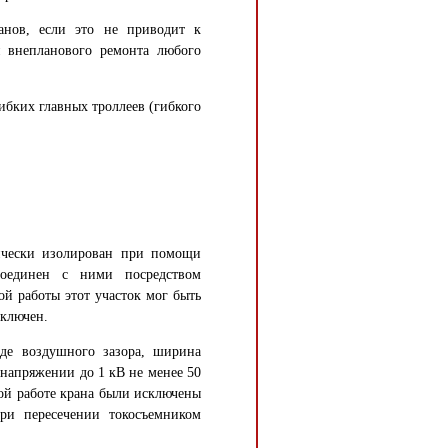
анов, если это не приводит к
я внепланового ремонта любого
ибких главных троллеев (гибкого
рически изолирован при помощи
оединен с ними посредством
й работы этот участок мог быть
тключен.
де воздушного зазора, ширина
 напряжении до 1 кВ не менее 50
ой работе крана были исключены
ри пересечении токосъемником