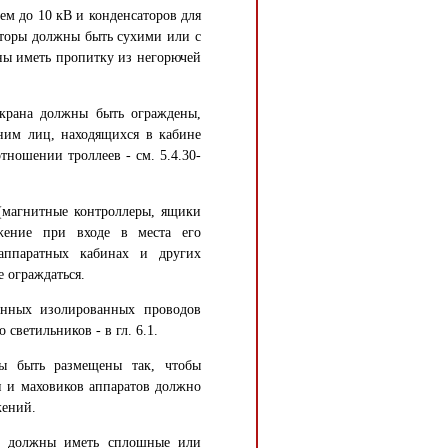
ем до 10 кВ и конденсаторов для
торы должны быть сухими или с
ы иметь пропитку из негорючей
 крана должны быть ограждены,
ним лиц, находящихся в кабине
отношении троллеев - см. 5.4.30-
(магнитные контроллеры, ящики
яжение при входе в места его
 аппаратных кабинах и других
 ограждаться.
енных изолированных проводов
 светильников - в гл. 6.1.
ны быть размещены так, чтобы
и и маховиков аппаратов должно
жений.
я, должны иметь сплошные или