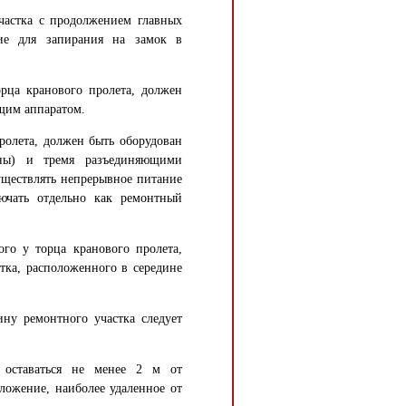
частка с продолжением главных
ие для запирания на замок в
орца кранового пролета, должен
щим аппаратом.
ролета, должен быть оборудован
ны) и тремя разъединяющими
уществлять непрерывное питание
ючать отдельно как ремонтный
ого у торца кранового пролета,
тка, расположенного в середине
ину ремонтного участка следует
 оставаться не менее 2 м от
ложение, наиболее удаленное от