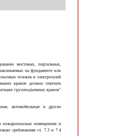
удование мостовых, портальных,
анавливаемых на фундаменте или
ельсовых тележек и электроталей
ование кранов должно отвечать
уатации грузоподъемных кранов"
жные, автомобильные и другие
- и пожароопасных помещениях и
также требованиям гл. 7.3 и 7.4