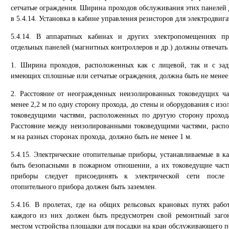
сетчатые ограждения. Ширина проходов обслуживания этих панелей 
в 5.4.14. Установка в кабине управления резисторов для электродвига
5.4.14. В аппаратных кабинах и других электропомещениях п
отдельных панелей (магнитных контроллеров и др.) должны отвечат
1. Ширина проходов, расположенных как с лицевой, так и с за
имеющих сплошные или сетчатые ограждения, должна быть не менее 
2. Расстояние от неогражденных неизолированных токоведущих ча
менее 2,2 м по одну сторону прохода, до стены и оборудования с 
токоведущими частями, расположенных по другую сторону прохода
Расстояние между неизолированными токоведущими частями, распо
м на разных сторонах прохода, должно быть не менее 1 м.
5.4.15. Электрические отопительные приборы, устанавливаемые в к
быть безопасными в пожарном отношении, а их токоведущие час
приборы следует присоединять к электрической сети после 
отопительного прибора должен быть заземлен.
5.4.16. В пролетах, где на общих рельсовых крановых путях рабо
каждого из них должен быть предусмотрен свой ремонтный заго
местом устройства площадки для посадки на кран обслуживающего п