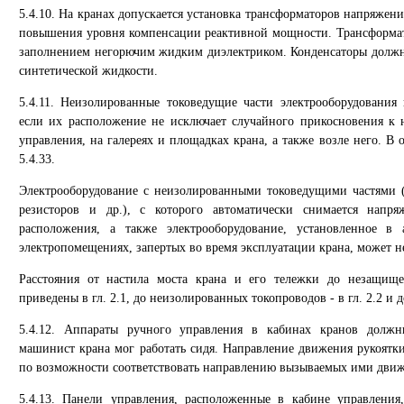
5.4.10. На кранах допускается установка трансформаторов напряжени
повышения уровня компенсации реактивной мощности. Трансформа
заполнением негорючим жидким диэлектриком. Конденсаторы должн
синтетической жидкости.
5.4.11. Неизолированные токоведущие части электрооборудования
если их расположение не исключает случайного прикосновения к 
управления, на галереях и площадках крана, а также возле него. В 
5.4.33.
Электрооборудование с неизолированными токоведущими частями 
резисторов и др.), с которого автоматически снимается напр
расположения, а также электрооборудование, установленное в
электропомещениях, запертых во время эксплуатации крана, может не
Расстояния от настила моста крана и его тележки до незащищ
приведены в гл. 2.1, до неизолированных токопроводов - в гл. 2.2 и до
5.4.12. Аппараты ручного управления в кабинах кранов долж
машинист крана мог работать сидя. Направление движения рукоятк
по возможности соответствовать направлению вызываемых ими дви
5.4.13. Панели управления, расположенные в кабине управлени