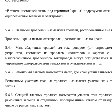
соответственно.
_______________
*В тексте настоящей главы под термином "краны" подразумеваются н
однорельсовые тележки и электротали.
5.4.3. Главными троллеями называются троллеи, расположенные вне 
Троллеями крана называются троллеи, расположенные на кране.
5.4.4. Малогабаритным троллейным токопроводом (шинопроводом
устройство, состоящее из троллеев, изоляторов и каретки с
малогабаритного троллейного токопровода могут осуществляться 
управление однорельсовыми тележками и электроталями и т. д.
5.4.5. Ремонтным загоном называется место, где кран устанавливаетс
Ремонтным участком главных троллеев называется участок этих т
загона.
5.4.6. Секцией главных троллеев называется участок этих тролле
ремонтных загонов и отделенный изолированным стыком от каждог
числе от ремонтных участков.