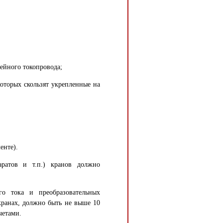
лейного токопровода;
оторых скользят укрепленные на
енте).
паратов и т.п.) кранов должно
го тока и преобразовательных
кранах, должно быть не выше 10
четами.