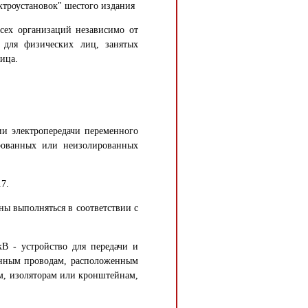
ектроустановок" шестого издания
всех организаций независимо от
 для физических лиц, занятых
ица.
ии электропередачи переменного
рованных или неизолированных
.7.
ны выполняться в соответствии с
кВ - устройство для передачи и
анным проводам, расположенным
м, изоляторам или кронштейнам,