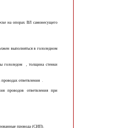
еске на опорах ВЛ самонесущего
должен выполняться в гололедном
ты гололедом , толщина стенки
а проводах ответвления .
ия проводов ответвления при
ированные провода (СИП).