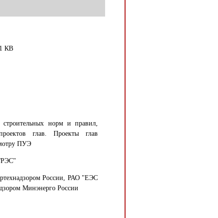
1 КВ
 строительных норм и правил,
проектов глав. Проекты глав
смотру ПУЭ
ГРЭС"
ртехнадзором России, РАО "ЕЭС
адзором Минэнерго России