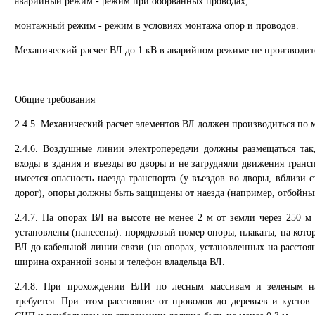
аварийный режим - режим при оборванных проводах;
монтажный режим - режим в условиях монтажа опор и проводов.
Механический расчет ВЛ до 1 кВ в аварийном режиме не производит
Общие требования
2.4.5. Механический расчет элементов ВЛ должен производиться по м
2.4.6. Воздушные линии электропередачи должны размещаться так
входы в здания и въезды во дворы и не затрудняли движения трансп
имеется опасность наезда транспорта (у въездов во дворы, вблизи с
дорог), опоры должны быть защищены от наезда (например, отбойны
2.4.7. На опорах ВЛ на высоте не менее 2 м от земли через 250 
установлены (нанесены): порядковый номер опоры; плакаты, на кото
ВЛ до кабельной линии связи (на опорах, установленных на расстоян
ширина охранной зоны и телефон владельца ВЛ.
2.4.8. При прохождении ВЛИ по лесным массивам и зеленым н
требуется. При этом расстояние от проводов до деревьев и кустов