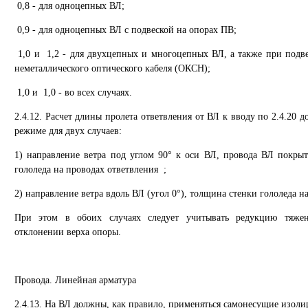
0,8 - для одноцепных ВЛ;
0,9 - для одноцепных ВЛ с подвеской на опорах ПВ;
1,0 и 1,2 - для двухцепных и многоцепных ВЛ, а также при подв
неметаллического оптического кабеля (ОКСН);
1,0 и 1,0 - во всех случаях.
2.4.12. Расчет длины пролета ответвления от ВЛ к вводу по 2.4.20 
режиме для двух случаев:
1) направление ветра под углом 90° к оси ВЛ, провода ВЛ покры
гололеда на проводах ответвления ;
2) направление ветра вдоль ВЛ (угол 0°), толщина стенки гололеда н
При этом в обоих случаях следует учитывать редукцию тяжен
отклонении верха опоры.
Провода. Линейная арматура
2.4.13. На ВЛ должны, как правило, применяться самонесущие изол