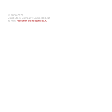
© 2006-2026
Joint Stock Company Energetik-LTD
E-mail:
reception@energetik-ltd.ru